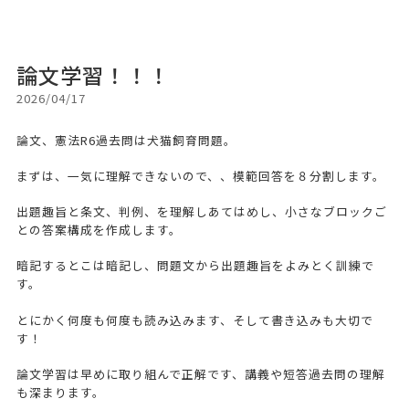
論文学習！！！
2026/04/17
論文、憲法R6過去問は犬猫飼育問題。
まずは、一気に理解できないので、、模範回答を８分割します。
出題趣旨と条文、判例、を理解しあてはめし、小さなブロックご
との答案構成を作成します。
暗記するとこは暗記し、問題文から出題趣旨をよみとく訓練で
す。
とにかく何度も何度も読み込みます、そして書き込みも大切で
す！
論文学習は早めに取り組んで正解です、講義や短答過去問の理解
も深まります。