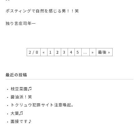
ポスティングで自然を感じる男！！笑
独り言庄司年一
2 / 8
«
1
2
3
4
5
...
»
最後 »
最近の投稿
枝豆菜園♫
醤油派！笑
トクリュウ犯罪サイト注意喚起。
大葉♫
面接です♪