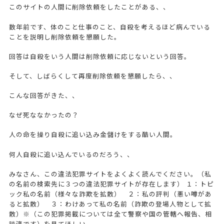
このサイトの人間に削除依頼をしたことがある、、
数年前です、体のこと仕事のこと、自殺を考えるほど病んでいる
ことを説明し削除依頼を懇願した。
回答は自殺をいう人間は削除依頼に応じないという回答。
そして、しばらくして再度削除依頼を懇願したら、、
こんな回答がきた、、
なぜ死ななかったの？
人の命を操り自殺に追い込み金儲けをする酷い人間。
何人自殺に追い込んでいるのだろう、、
みなさん、この違法犯罪サイトをよくよく読んでください。（私
の名前の検索先に３つの違法犯罪サイトが存在します） １：トピ
ック私の名前（様々な詐欺を拡散） ２：私の評判（悪い噂があ
ると拡散） ３：わけあって私の名前（詐欺の登場人物として拡
散）※（この犯罪掲載については全て警察や国の管轄へ報告、相
談済です）を見てほしい。