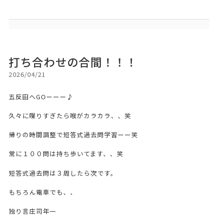
打ち合わせの合間！！！
2026/04/21
五反田へGOーーー♪
久々に喋りすぎたら喉がカラカラ、、笑
帰りの時間調整で短答式過去問学習ーー笑
常に１００問は持ち歩いてます、、笑
短答式過去問は３周したら次です。
もちろん電車でも、、
独り言庄司年一