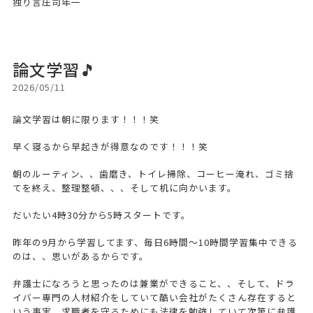
独り言庄司年一
論文学習🎵
2026/05/11
論文学習は朝に限ります！！！笑
早く寝るから早起きが得意なのです！！！笑
朝のルーティン、、歯磨き、トイレ掃除、コーヒー淹れ、ゴミ捨
てを終え、整理整頓、、、そして机に向かいます。
だいたい4時30分から5時スタートです。
昨年の9月から学習してます、毎日6時間〜10時間学習集中できる
のは、、思いがあるからです。
弁護士になろうと思ったのは兼業ができること、、そして、ドラ
イバー専門の人材紹介をしていて酷い会社がたくさん存在すると
いう事実、求職者を守るためにも法律を勉強していて次第に弁護