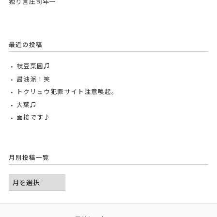
独り言庄司年一
最近の投稿
枝豆菜園♫
醤油派！笑
トクリュウ犯罪サイト注意喚起。
大葉♫
面接です♪
月別投稿一覧